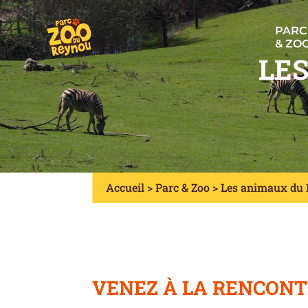
Panneau de gestion des cookies
PARC
& ZO
LES
Accueil
>
Parc & Zoo
>
Les animaux du 
VENEZ À LA RENCONT