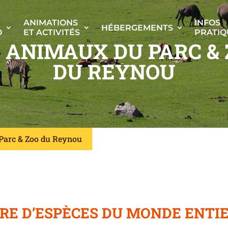
ANIMATIONS
INFOS
HÉBERGEMENTS
O
ET ACTIVITÉS
PRATIQ
 ANIMAUX DU PARC &
DU REYNOU
Parc & Zoo du Reynou
RE D’ESPÈCES DU MONDE ENTI